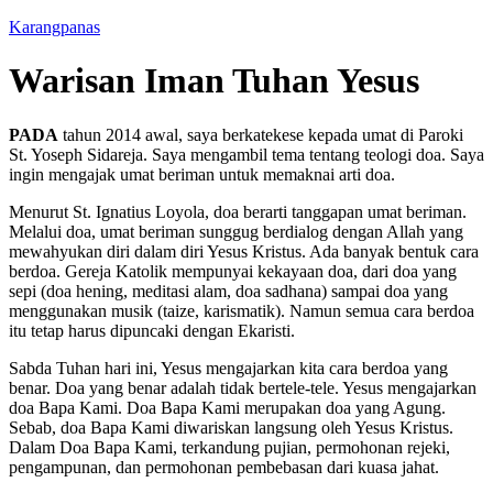
Karangpanas
Warisan Iman Tuhan Yesus
PADA
tahun 2014 awal, saya berkatekese kepada umat di Paroki
St. Yoseph Sidareja. Saya mengambil tema tentang teologi doa. Saya
ingin mengajak umat beriman untuk memaknai arti doa.
Menurut St. Ignatius Loyola, doa berarti tanggapan umat beriman.
Melalui doa, umat beriman sunggug berdialog dengan Allah yang
mewahyukan diri dalam diri Yesus Kristus. Ada banyak bentuk cara
berdoa. Gereja Katolik mempunyai kekayaan doa, dari doa yang
sepi (doa hening, meditasi alam, doa sadhana) sampai doa yang
menggunakan musik (taize, karismatik). Namun semua cara berdoa
itu tetap harus dipuncaki dengan Ekaristi.
Sabda Tuhan hari ini, Yesus mengajarkan kita cara berdoa yang
benar. Doa yang benar adalah tidak bertele-tele. Yesus mengajarkan
doa Bapa Kami. Doa Bapa Kami merupakan doa yang Agung.
Sebab, doa Bapa Kami diwariskan langsung oleh Yesus Kristus.
Dalam Doa Bapa Kami, terkandung pujian, permohonan rejeki,
pengampunan, dan permohonan pembebasan dari kuasa jahat.