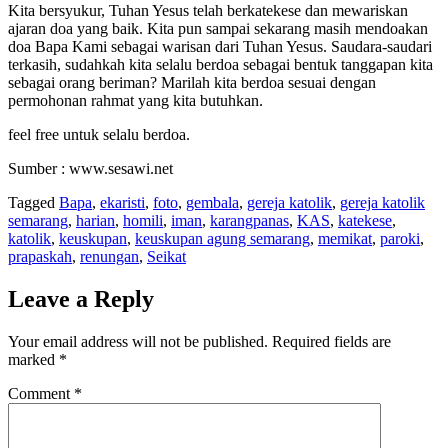
Kita bersyukur, Tuhan Yesus telah berkatekese dan mewariskan
ajaran doa yang baik. Kita pun sampai sekarang masih mendoakan
doa Bapa Kami sebagai warisan dari Tuhan Yesus. Saudara-saudari
terkasih, sudahkah kita selalu berdoa sebagai bentuk tanggapan kita
sebagai orang beriman? Marilah kita berdoa sesuai dengan
permohonan rahmat yang kita butuhkan.
feel free untuk selalu berdoa.
Sumber : www.sesawi.net
Tagged
Bapa
,
ekaristi
,
foto
,
gembala
,
gereja katolik
,
gereja katolik
semarang
,
harian
,
homili
,
iman
,
karangpanas
,
KAS
,
katekese
,
katolik
,
keuskupan
,
keuskupan agung semarang
,
memikat
,
paroki
,
prapaskah
,
renungan
,
Seikat
Leave a Reply
Your email address will not be published.
Required fields are
marked
*
Comment
*