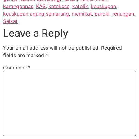
karangpanas
,
KAS
,
katekese
,
katolik
,
keuskupan
,
keuskupan agung semarang
,
memikat
,
paroki
,
renungan
,
Seikat
Leave a Reply
Your email address will not be published.
Required
fields are marked
*
Comment
*