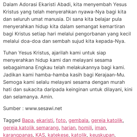
Dalam Adorasi Ekaristi Abadi, kita menyembah Yesus
Kristus yang telah menyerahkan nyawa-Nya bagi kita
dan seluruh umat manusia. Di sana kita belajar pula
menyerahkan hidup kita dalam semangat kemartiran
bagi Kristus setiap hari melalui pengorbanan yang kecil
melalui doa-doa dan sembah sujud kita kepada-Nya.
Tuhan Yesus Kristus, ajarilah kami untuk siap
menyerahkan hidup kami dan melayani sesama
sebagaimana Engkau telah melakukannya bagi kami.
Jadikan kami hamba-hamba kasih bagi Kerajaan-Mu.
Semoga kami selalu melayani sesama dengan murah
hati dan sukacita daripada keinginan untuk dilayani, kini
dan selamanya. Amin.
Sumber : www.sesawi.net
Tagged
Bapa
,
ekaristi
,
foto
,
gembala
,
gereja katolik
,
gereja katolik semarang
,
harian
,
homili
,
iman
,
karangpanas
,
KAS
,
katekese
,
katolik
,
keuskupan
,