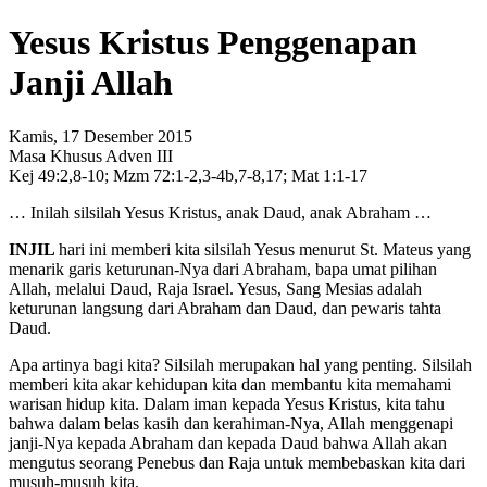
Yesus Kristus Penggenapan
Janji Allah
Kamis, 17 Desember 2015
Masa Khusus Adven III
Kej 49:2,8-10; Mzm 72:1-2,3-4b,7-8,17; Mat 1:1-17
… Inilah silsilah Yesus Kristus, anak Daud, anak Abraham …
INJIL
hari ini memberi kita silsilah Yesus menurut St. Mateus yang
menarik garis keturunan-Nya dari Abraham, bapa umat pilihan
Allah, melalui Daud, Raja Israel. Yesus, Sang Mesias adalah
keturunan langsung dari Abraham dan Daud, dan pewaris tahta
Daud.
Apa artinya bagi kita? Silsilah merupakan hal yang penting. Silsilah
memberi kita akar kehidupan kita dan membantu kita memahami
warisan hidup kita. Dalam iman kepada Yesus Kristus, kita tahu
bahwa dalam belas kasih dan kerahiman-Nya, Allah menggenapi
janji-Nya kepada Abraham dan kepada Daud bahwa Allah akan
mengutus seorang Penebus dan Raja untuk membebaskan kita dari
musuh-musuh kita.