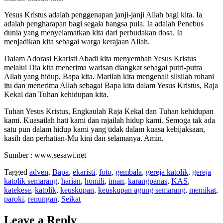
Yesus Kristus adalah penggenapan janji-janji Allah bagi kita. Ia
adalah pengharapan bagi segala bangsa pula. Ia adalah Penebus
dunia yang menyelamatkan kita dari perbudakan dosa. Ia
menjadikan kita sebagai warga kerajaan Allah.
Dalam Adorasi Ekaristi Abadi kita menyembah Yesus Kristus
melalui Dia kita menerima warisan diangkat sebagai putri-putra
Allah yang hidup, Bapa kita. Marilah kita mengenali silsilah rohani
itu dan menerima Allah sebagai Bapa kita dalam Yesus Kristus, Raja
Kekal dan Tuhan kehidupan kita.
Tuhan Yesus Kristus, Engkaulah Raja Kekal dan Tuhan kehidupan
kami. Kuasailah hati kami dan rajailah hidup kami. Semoga tak ada
satu pun dalam hidup kami yang tidak dalam kuasa kebijaksaan,
kasih dan perhatian-Mu kini dan selamanya. Amin.
Sumber : www.sesawi.net
Tagged
adven
,
Bapa
,
ekaristi
,
foto
,
gembala
,
gereja katolik
,
gereja
katolik semarang
,
harian
,
homili
,
iman
,
karangpanas
,
KAS
,
katekese
,
katolik
,
keuskupan
,
keuskupan agung semarang
,
memikat
,
paroki
,
renungan
,
Seikat
Leave a Reply