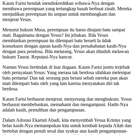
Kaum Farisi hendak mendiskreditkan wibawa-Nya dengan
membawa perempuan yang tertangkap basah berbuat zinah. Mereka
menjadikan perempuan itu umpan untuk membungkam dan
menjerat Yesus.
Menurut hukum Musa, perempuan itu harus dirajam batu sampai
mati. Bagaimana dengan Yesus? Ini jebakan. Bila Yesus
membiarkan perempuan itu dilempari batu berarti Ia tidak
konsekuen dengan ajaran kasih-Nya dan persahabatan kasih-Nya
dengan para pendosa. Bila melarang, Yesus akan dituduh melawan
hukum Taurat. Reputasi-Nya hancur.
Namun Yesus bertindak di luar dugaan. Kaum Farisi justru terjebak
oleh pernyataan Yesus: Yang merasa tak berdosa silahkan melempar
batu pertama! Dan tak seorang pun berani sebab mereka pun akan
mati dilempari batu oleh yang lain karena menyatakan diri tak
berdosa.
Kaum Farisi berhasrat menjerat, menyerang dan menghukum. Yesus
berhasrat membebaskan, memahami dan mengampuni. Hadir-Nya
adalah kasih, pemulihan dan pengampunan.
Dalam Adorasi Ekaristi Abadi, kita menyembah Yesua Kristus yang
belas kasih-Nya memampukan kita untuk kembali kepada Allah dan
bertobat dengan penuh sesal dan syukur atas kasih pengampunan-