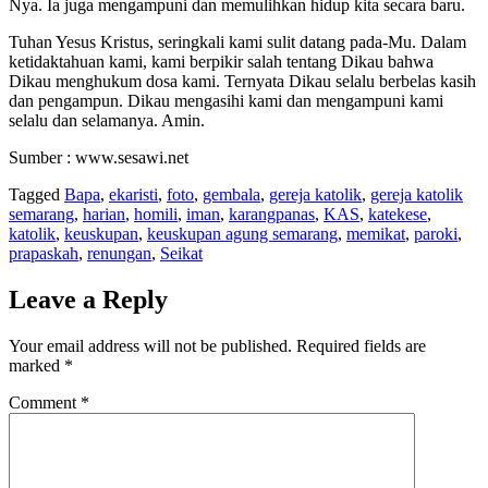
Nya. Ia juga mengampuni dan memulihkan hidup kita secara baru.
Tuhan Yesus Kristus, seringkali kami sulit datang pada-Mu. Dalam
ketidaktahuan kami, kami berpikir salah tentang Dikau bahwa
Dikau menghukum dosa kami. Ternyata Dikau selalu berbelas kasih
dan pengampun. Dikau mengasihi kami dan mengampuni kami
selalu dan selamanya. Amin.
Sumber : www.sesawi.net
Tagged
Bapa
,
ekaristi
,
foto
,
gembala
,
gereja katolik
,
gereja katolik
semarang
,
harian
,
homili
,
iman
,
karangpanas
,
KAS
,
katekese
,
katolik
,
keuskupan
,
keuskupan agung semarang
,
memikat
,
paroki
,
prapaskah
,
renungan
,
Seikat
Leave a Reply
Your email address will not be published.
Required fields are
marked
*
Comment
*