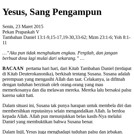
Yesus, Sang Pengampun
Senin, 23 Maret 2015
Pekan Prapaskah V
Tambahan Daniel 13:1-9,15-17,19-30,33-62; Mzm 23:1-6; Yoh 8:1-
11
…”Aku pun tidak menghukum engkau. Pergilah, dan jangan
berbuat dosa lagi mulai dari sekarang.” …
BACAAN
pertama hari hari, dari Kitab Tambahan Daniel (terdapat
di Kitab Deuterokanonika), berkisah tentang Susana. Susana adalah
perempuan yang mengasihi Allah dan taat. Celakanya, ia difitnah
dengan tuduhan berzinah oleh orang-orang yang mau
memerkosanya dan dia melawan mereka. Mereka lalu bersaksi palsu
karena sakit hati.
Dalam situasi ini, Susana tak punya harapan untuk membela diri dan
membersihkan reputasinya selain mengandalkan Allah. Ia berdoa
kepada Allah. Allah pun menunjukkan belas kasih-Nya melalui
Daniel yang membuktikan bahwa Susana benar.
Dalam Injil, Yesus juga menghadapi tuduhan palsu dan jebakan.