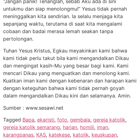
“Jangan panik! Tenanglah, sebab Aku ada di sini
untukmu dan siap menolongmu!” Yesus tidak pernah
meninggalkan kita sendirian. Ia selalu menjaga kita
sepanjang waktu, terutama di saat kita mengalami
cobaan dan badai merasa lemah seakan tanpa
pertolongan.
Tuhan Yesus Kristus, Egkau meyakinkan kami bahwa
kami tidak perlu takut bila kami mengandalkan Dikau
dan mengingat kasih-Mu yang besar bagi kami. Kami
mencari Dikau yang menguatkan dan menolong kami.
Kuatkan iman kami dengan kebenaran dan harapan kami
dengan keteguhan bahwa kami tidak pernah goyah
dalam mengandalkan Dikau kini dan selamanya. Amin.
Sumber : www.sesawi.net
Tagged
Bapa
,
ekaristi
,
foto
,
gembala
,
gereja katolik
,
gereja katolik semarang
,
harian
,
homili
,
iman
,
karangpanas
,
KAS
,
katekese
,
katolik
,
keuskupan
,